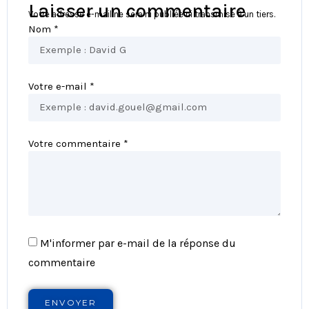
Laisser un commentaire
Votre adresse e-mail ne sera ni publiée ni transmise à un tiers.
Nom *
Votre e-mail *
Votre commentaire *
M'informer par e-mail de la réponse du
commentaire
ENVOYER