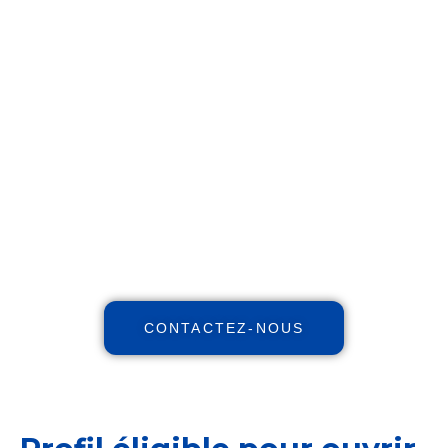
Réinventez votre futur
financier !
Maximisez votre patrimoine,
augmentez vos revenus, réduisez
vos impôts avec notre expertise
indépendante et nos stratégies et
personnalisées.
CONTACTEZ-NOUS