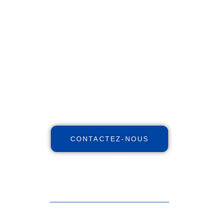
Réinventez votre futur
financier !
Maximisez votre patrimoine,
augmentez vos revenus, réduisez
vos impôts avec notre expertise
indépendante et nos stratégies et
personnalisées.
CONTACTEZ-NOUS