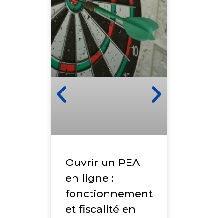
PEA 
Assu
Quel
Choi
Votr
Ouvrir un PEA
LIRE LA S
en ligne :
fonctionnement
et fiscalité en