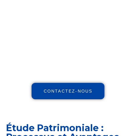
Réinventez votre futur
financier !
Maximisez votre patrimoine,
augmentez vos revenus, réduisez
vos impôts avec notre expertise
indépendante et nos stratégies et
personnalisées.
CONTACTEZ-NOUS
Étude Patrimoniale :