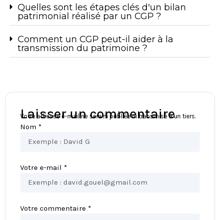
Quelles sont les étapes clés d'un bilan
patrimonial réalisé par un CGP ?
Comment un CGP peut-il aider à la
transmission du patrimoine ?
Laisser un commentaire
Votre adresse e-mail ne sera ni publiée ni transmise à un tiers.
Nom *
Votre e-mail *
Votre commentaire *