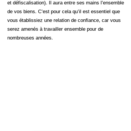
et défiscalisation). Il aura entre ses mains l’ensemble
de vos biens. C’est pour cela qu’il est essentiel que
vous établissiez une relation de confiance, car vous
serez amenés à travailler ensemble pour de
nombreuses années.
Réinventez votre futur
financier !
Maximisez votre patrimoine,
augmentez vos revenus, réduisez
vos impôts avec notre expertise
indépendante et nos stratégies et
personnalisées.