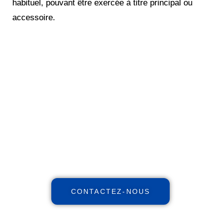
habituel, pouvant être exercée à titre principal ou
accessoire.
Réinventez votre futur
financier !
Maximisez votre patrimoine,
augmentez vos revenus, réduisez
vos impôts avec notre expertise
indépendante et nos stratégies et
personnalisées.
CONTACTEZ-NOUS