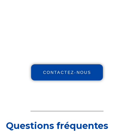
financier !
Maximisez votre patrimoine,
augmentez vos revenus, réduisez
vos impôts avec notre expertise
indépendante et nos stratégies et
personnalisées.
CONTACTEZ-NOUS
Questions fréquentes