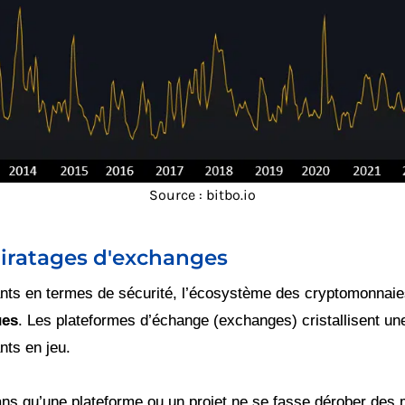
Source : bitbo.io
piratages d'exchanges
nts en termes de sécurité, l’écosystème des cryptomonnai
ues
. Les plateformes d’échange (exchanges) cristallisent un
nts en jeu.
s qu’une plateforme ou un projet ne se fasse dérober des mi