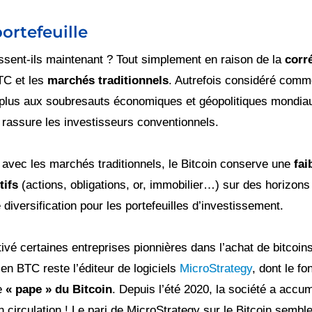
portefeuille
ssent-ils maintenant ? Tout simplement en raison de la
corr
TC et les
marchés traditionnels
. Autrefois considéré comme
 plus aux soubresauts économiques et géopolitiques mondia
 rassure les investisseurs conventionnels.
vec les marchés traditionnels, le Bitcoin conserve une
fai
tifs
(actions, obligations, or, immobilier…) sur des horizons
e diversification pour les portefeuilles d’investissement.
vé certaines entreprises pionnières dans l’achat de bitcoins.
 en BTC reste l’éditeur de logiciels
MicroStrategy
, dont le f
e
« pape » du Bitcoin
. Depuis l’été 2020, la société a accu
 circulation ! Le pari de MicroStrategy sur le Bitcoin semble