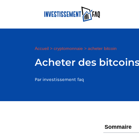
Accueil
>
cryptomonnaie
>
acheter bitcoin
Acheter des bitcoin
Par investissement faq
Sommaire