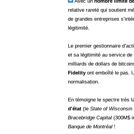
Avec un
nombre limité de
relative rareté qui soutient m
de grandes entreprises s’inté
légitimité.
Le premier gestionnaire d’ac
et sa légitimité au service d
milliards de dollars de bitco
Fidelity
ont emboîté le pas. U
normalisation.
En témoigne le spectre très 
d’état
(le
State of Wisconsin
Bracebridge Capital
(300M$ in
Banque de Montréal
!