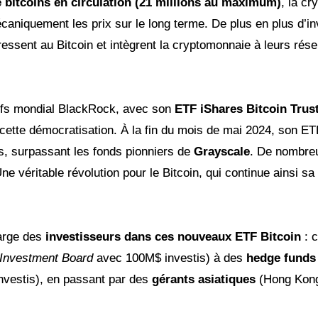
 bitcoins en circulation (21 millions au maximum)
, la cr
écaniquement les prix sur le long terme. De plus en plus d’in
ressent au Bitcoin et intègrent la cryptomonnaie à leurs rése
tifs mondial BlackRock, avec son
ETF iShares Bitcoin Trust
e cette démocratisation. À la fin du mois de mai 2024, son ET
ins, surpassant les fonds pionniers de
Grayscale
. De nombre
ne véritable révolution pour le Bitcoin, qui continue ainsi s
large des
investisseurs dans ces nouveaux ETF Bitcoin
: c
 Investment Board
avec 100M$ investis) à des
hedge funds
vestis), en passant par des
gérants asiatiques
(Hong Kong,