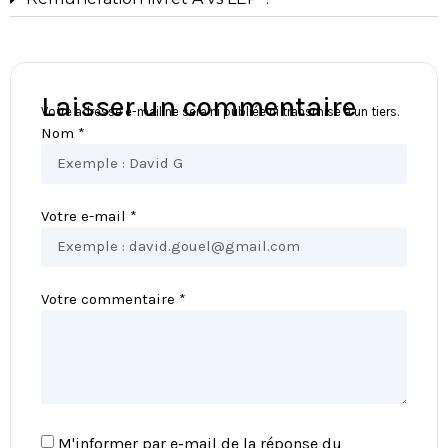
Laisser un commentaire
Votre adresse e-mail ne sera ni publiée ni transmise à un tiers.
Nom *
Votre e-mail *
Votre commentaire *
M'informer par e-mail de la réponse du