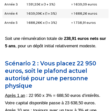
Année 3
1 591,35€ x (1 + 3%)
= 1 639,09 euros
Année 4
1 639,09€ x (1 + 3%)
= 1 688,26 euros
Année 5
1 688,26€ x (1 + 3%)
= 1 738,91 euros
Soit une rémunération totale de
238,91 euros nets sur
5 ans
, pour un dépôt initial relativement modeste.
Scénario 2 : Vous placez 22 950
euros, soit le plafond actuel
autorisé pour une personne
physique
Après 1 an
: 22 950 x 3% = 688,50 euros d’intérêts.
Votre capital disponible passe à 23 638,50 euros.
Après 10 ans
: toujours avec un taux à 3% et une