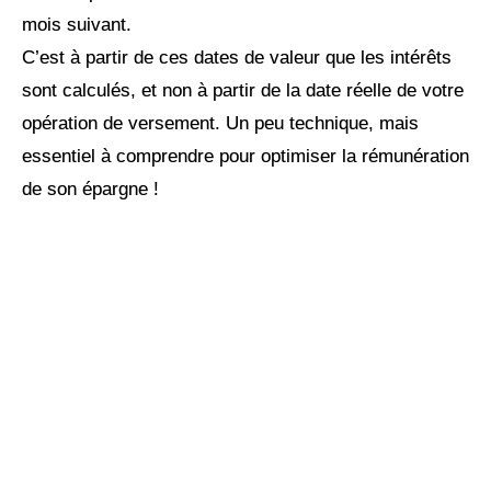
mois suivant.
C’est à partir de ces dates de valeur que les intérêts
sont calculés, et non à partir de la date réelle de votre
opération de versement. Un peu technique, mais
essentiel à comprendre pour optimiser la rémunération
de son épargne !
Réinventez votre futur
financier !
Maximisez votre patrimoine,
augmentez vos revenus, réduisez
vos impôts avec notre expertise
indépendante et nos stratégies et
personnalisées.