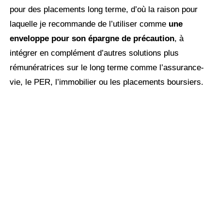
pour des placements long terme, d’où la raison pour
laquelle je recommande de l’utiliser comme
une
enveloppe pour son épargne de précaution
, à
intégrer en complément d’autres solutions plus
rémunératrices sur le long terme comme l’assurance-
vie, le PER, l’immobilier ou les placements boursiers.
Réinventez votre futur
financier !
Maximisez votre patrimoine,
augmentez vos revenus, réduisez
vos impôts avec notre expertise
indépendante et nos stratégies et
personnalisées.