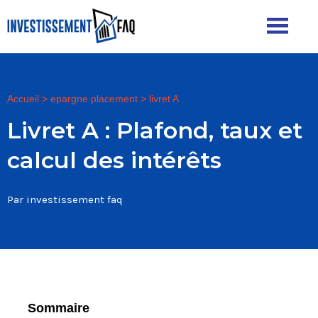
Accueil
>
epargne placement
>
livret A
Livret A : Plafond, taux et
calcul des intérêts
Par investissement faq
Sommaire