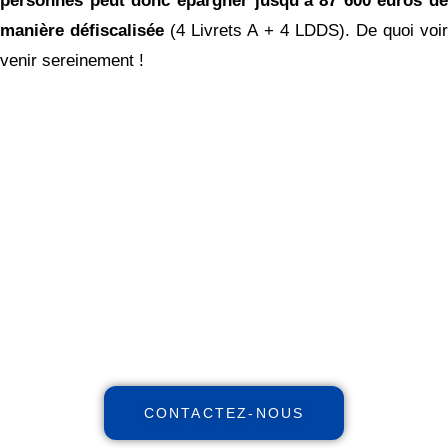
personnes peut donc épargner jusqu’à 87 600 euros de
manière défiscalisée
(4 Livrets A + 4 LDDS). De quoi voi
venir sereinement !
Réinventez votre futur
financier !
Maximisez votre patrimoine,
augmentez vos revenus, réduisez
vos impôts avec notre expertise
indépendante et nos stratégies et
personnalisées.
CONTACTEZ-NOUS