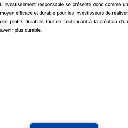
L’investissement responsable se présente donc comme un
moyen efficace et durable pour les investisseurs de réaliser
des profits durables tout en contribuant à la création d’un
avenir plus durable.
Réinventez votre futur
financier !
Maximisez votre patrimoine,
augmentez vos revenus, réduisez
vos impôts avec notre expertise
indépendante et nos stratégies et
personnalisées.