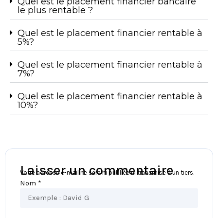
Quel est le placement financier bancaire
le plus rentable ?
Quel est le placement financier rentable à
5%?
Quel est le placement financier rentable à
7%?
Quel est le placement financier rentable à
10%?
Laisser un commentaire
Votre adresse e-mail ne sera ni publiée ni transmise à un tiers.
Nom *