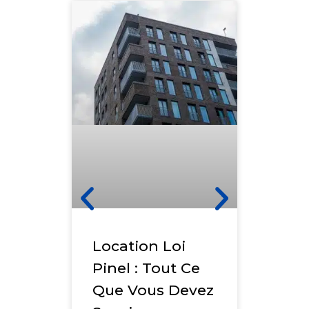
Comp
Location Loi
Crit
Pinel : Tout Ce
Plaf
Que Vous Devez
Ress