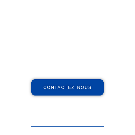
Réinventez votre futur
financier !
Maximisez votre patrimoine,
augmentez vos revenus, réduisez
vos impôts avec notre expertise
indépendante et nos stratégies et
personnalisées.
CONTACTEZ-NOUS