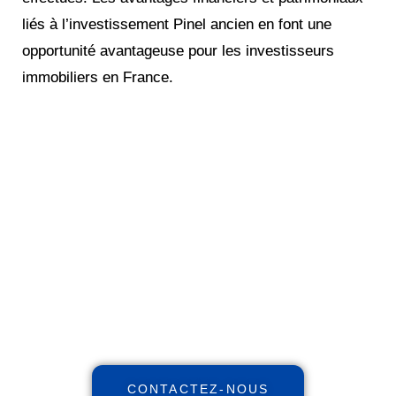
liés à l’investissement Pinel ancien en font une
opportunité avantageuse pour les investisseurs
immobiliers en France.
Réinventez votre futur
financier !
Maximisez votre patrimoine,
augmentez vos revenus, réduisez
vos impôts avec notre expertise
indépendante et nos stratégies et
personnalisées.
CONTACTEZ-NOUS