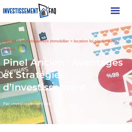
Accueil
>
investissement immobilier
>
location loi pinel
>
pinel
ancien
Pinel Ancien : Avantages
et Stratégies
d’Investissement
Par investissement faq