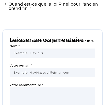
Quand est-ce que la loi Pinel pour l'ancien
prend fin ?
Laisser un commentaire
Votre adresse e-mail ne sera ni publiée ni transmise à un tiers.
Nom *
Votre e-mail *
Votre commentaire *