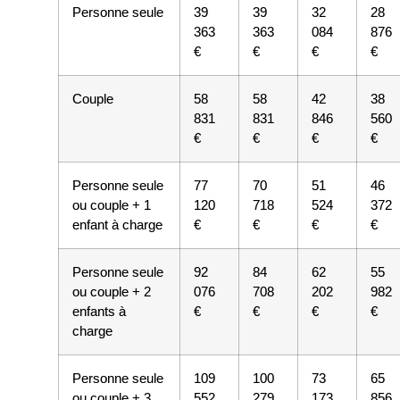
Personne seule
39
39
32
28
363
363
084
876
€
€
€
€
Couple
58
58
42
38
831
831
846
560
€
€
€
€
Personne seule
77
70
51
46
ou couple + 1
120
718
524
372
enfant à charge
€
€
€
€
Personne seule
92
84
62
55
ou couple + 2
076
708
202
982
enfants à
€
€
€
€
charge
Personne seule
109
100
73
65
ou couple + 3
552
279
173
856