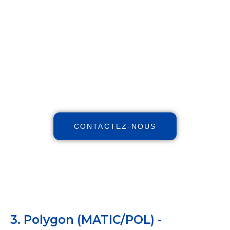
financier !
Maximisez votre patrimoine,
augmentez vos revenus, réduisez
vos impôts avec notre expertise
indépendante et nos stratégies et
personnalisées.
CONTACTEZ-NOUS
3. Polygon (MATIC/POL) -