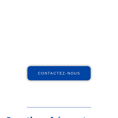
Réinventez votre futur
financier !
Maximisez votre patrimoine,
augmentez vos revenus, réduisez
vos impôts avec notre expertise
indépendante et nos stratégies et
personnalisées.
CONTACTEZ-NOUS