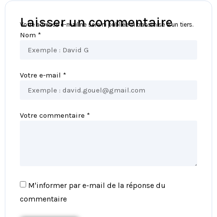
Laisser un commentaire
Votre adresse e-mail ne sera ni publiée ni transmise à un tiers.
Nom *
Votre e-mail *
Votre commentaire *
M'informer par e-mail de la réponse du
commentaire