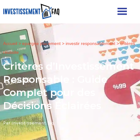
Accueil
>
epargne placement
>
investir responsablement
>
critères
réussite
Critères d’Investissement
Responsable : Guide
Complet pour des
Décisions Éclairées
Par investissement faq