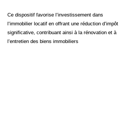
Ce dispositif favorise l’investissement dans
l’immobilier locatif en offrant une réduction d’impôt
significative, contribuant ainsi à la rénovation et à
l’entretien des biens immobiliers
Réinventez votre futur
financier !
Maximisez votre patrimoine,
augmentez vos revenus, réduisez
vos impôts avec notre expertise
indépendante et nos stratégies et
personnalisées.