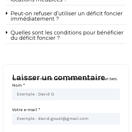
Peut-on refuser d’utiliser un déficit foncier
immédiatement ?
Quelles sont les conditions pour bénéficier
du déficit foncier ?
Laisser un commentaire
Votre adresse e-mail ne sera ni publiée ni transmise à un tiers.
Nom *
Votre e-mail *