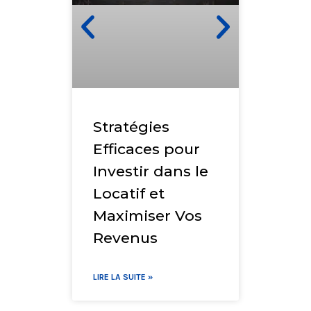
LMNP
fonc
et n
d’un
fisca
Stratégies
Efficaces pour
LIRE LA S
Investir dans le
Locatif et
Maximiser Vos
Revenus
LIRE LA SUITE »