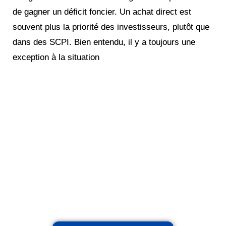
de gagner un déficit foncier. Un achat direct est
souvent plus la priorité des investisseurs, plutôt que
dans des SCPI. Bien entendu, il y a toujours une
exception à la situation
Réinventez votre futur
financier !
Maximisez votre patrimoine,
augmentez vos revenus, réduisez
vos impôts avec notre expertise
indépendante et nos stratégies et
personnalisées.