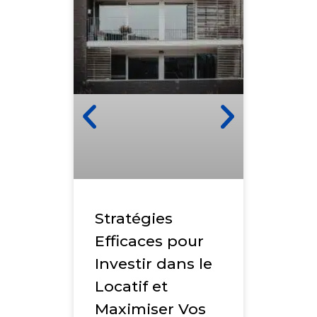
LMNP
fonc
et n
d’un
fisca
Stratégies
Efficaces pour
LIRE LA S
Investir dans le
Locatif et
Maximiser Vos