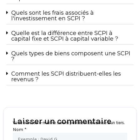
Quels sont les frais associés à
l'investissement en SCPI ?
Quelle est la différence entre SCPI à
capital fixe et SCPI à capital variable ?
Quels types de biens composent une SCPI
?
Comment les SCPI distribuent-elles les
revenus ?
Laisser un commentaire
Votre adresse e-mail ne sera ni publiée ni transmise à un tiers.
Nom *