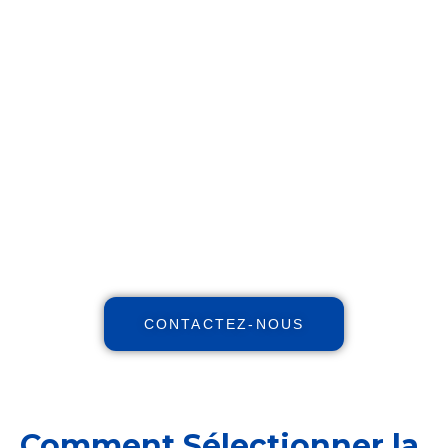
Réinventez votre futur
financier !
Maximisez votre patrimoine,
augmentez vos revenus, réduisez
vos impôts avec notre expertise
indépendante et nos stratégies et
personnalisées.
CONTACTEZ-NOUS
Comment Sélectionner la